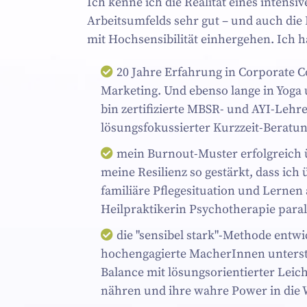
Ich kenne ich die Realität eines intens
Arbeitsumfelds sehr gut – und auch die
mit Hochsensibilität einhergehen. Ich ha
20 Jahre Erfahrung in Corporate
Marketing. Und ebenso lange in Yoga
bin zertifizierte MBSR- und AYI-Lehre
lösungsfokussierter Kurzzeit-Beratun
mein Burnout-Muster erfolgreich
meine Resilienz so gestärkt, dass ich 
familiäre Pflegesituation und Lernen 
Heilpraktikerin Psychotherapie paral
die "sensibel stark"-Methode entwic
hochengagierte MacherInnen unterstü
Balance mit lösungsorientierter Leicht
nähren und ihre wahre Power in die W