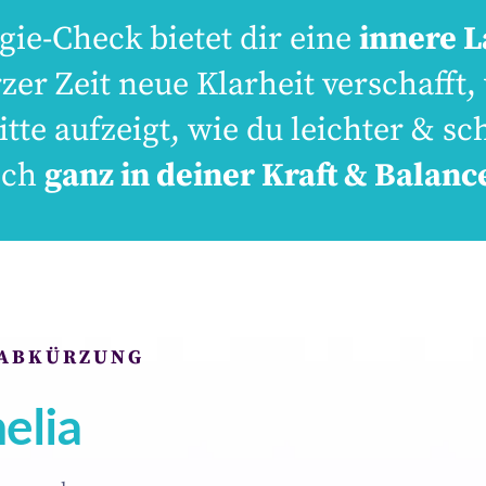
gie-Check bietet dir eine
innere 
rzer Zeit neue Klarheit verschafft,
itte aufzeigt, wie du leichter & 
ich
ganz in deiner Kraft & Balanc
 ABKÜRZUNG
elia