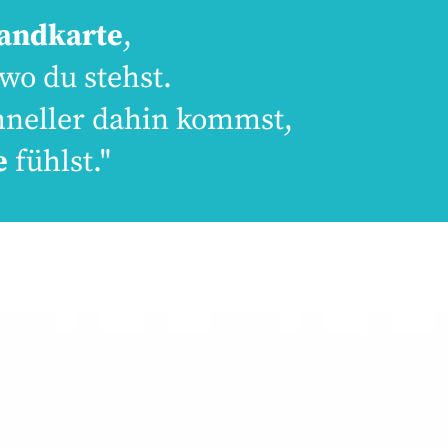
Landkarte
,
 wo du stehst.
schneller dahin kommst,
e
fühlst."