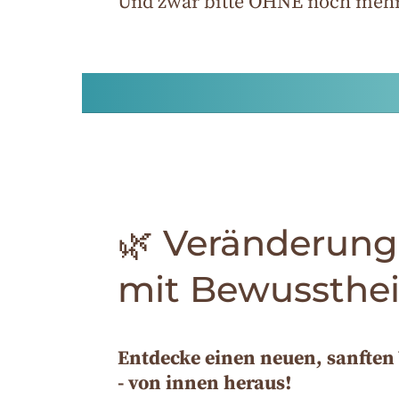
Und zwar bitte OHNE noch mehr
🌿 Veränderung
mit Bewussthei
Entdecke einen neuen, sanften
- von innen heraus!