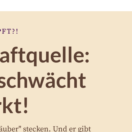
FT?!
aftquelle:
 schwächt
rkt!
äuber" stecken. Und er gibt