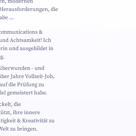
iven, modernen
 Herausforderungen, die
be ...
 Communications &
 und Achtsamkeit! Ich
rin und ausgebildet in
g.
 überwunden - und
über Jahre Vollzeit-Job,
auf die Prüfung zu
lel gemeistert habe.
kelt, die
tzt, ihre innere
igkeit & Kreativität zu
elt zu bringen.