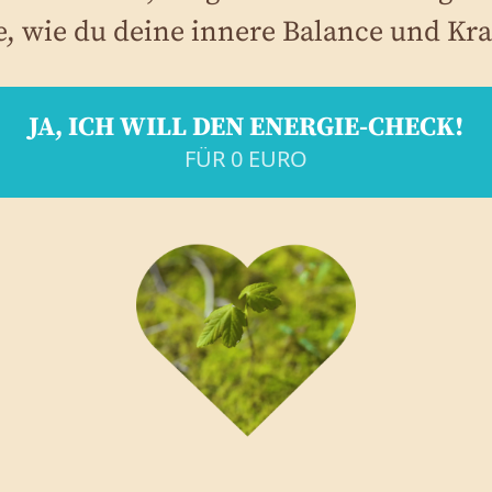
e, wie du deine innere Balance und Kra
JA, ICH WILL DEN ENERGIE-CHECK!
FÜR 0 EURO