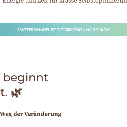
 Energie und Zeit für krasse Selbstoptimier
SANFTER WANDEL IST TIEFGREIFEND & NACHHALTIG
 beginnt
t.
🌿
 Weg der Veränderung